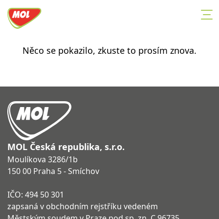
Něco se pokazilo, zkuste to prosím znova.
MOL Česká republika, s.r.o.
Moulíkova 3286/1b
150 00 Praha 5 - Smíchov
IČO: 494 50 301
zapsaná v obchodním rejstříku vedeném
Městským soudem v Praze pod sp. zn. C 96735